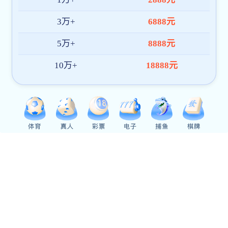
对位三：卡斯塔涅 vs 阿兹蒙——边路快马与内切利
刃的极限拉扯
在高速攻防转换的现代足球中，边路往往是撕开防线
的窗口。比利时队的右路飞翼卡斯塔涅，不仅要承担
起防守重任，更是进攻端拉开宽度的关键人物。他的
往返能力极强，传中脚法出众，能够有效挤压对手的
防守阵型。然而，他的对手——伊朗队的锋线王牌阿
兹蒙，是那种能让任何边后卫在噩梦中惊醒的角色。
虽然阿兹蒙已不再是那个单纯的“波斯梅西”式的边
锋，但他的跑位更加鬼魅，更擅长从边路突然内切至
中路，利用灵敏的嗅觉完成致命一击。在这场比利时
vs伊朗2026世界杯关键对位中，卡斯塔涅如何应对
阿兹蒙的横向移动，将是一大难题。如果卡斯塔涅过