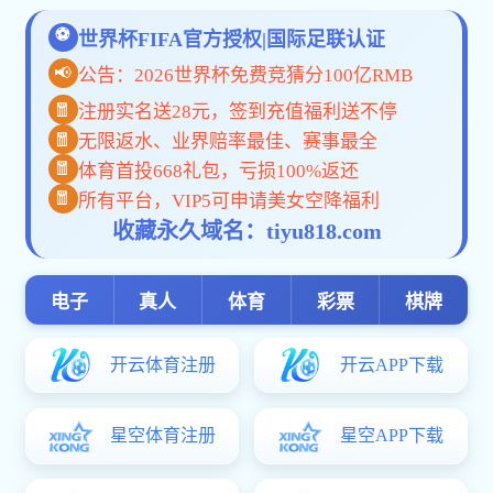
碰撞。这不仅仅是小组赛的一场遭遇战，更是两种足
球哲学、两代核心球员、两种民族意志的终极对位。
库尔图瓦是否会隔着半个球场面对塔雷米的怒射？德
布劳内能否在伊朗人凶悍的绞杀中找到那致命的一
传？答案，或许就藏在下面这几个决定生死的对位之
中。
对位一：德布劳内 vs 埃扎托拉希——中场智谋与凶
悍铁闸的博弈
在比利时与伊朗这场2026世界杯关键对位中，中场
无疑是最惨烈的战场。德布劳内，这位被誉为“中场
大师”的比利时核心，其手术刀般的直塞和精准的外
脚背弧线，是欧洲红魔撕开防线的终极武器。然而，
站在他对面的，极大概率是伊朗队的攻防节拍器萨曼