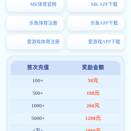
如果我们深入剖析波黑队这次定位球防守的失败基
因，会发现这不是一蹴而就的悲剧。赛前的战术板一
定写满了“注意盯人”和“保持阵型”，但在高压环境
下，球员的本能战胜了纪律。波黑队的中后卫组合明
显缺乏沟通。在瑞士队罚球的一刹那，波黑队的防线
出现了向右移动的惯性偏移，却把左侧的大片区域拱
手相让。这种横向移动的失衡，让瑞士队的头球攻门
者获得了几乎起跳不受干扰的绝佳空间。
当然，我们也不能完全抹杀波黑队在运动战中的努
力。他们在下半场一度通过长传冲吊，对瑞士队的腹
地造成了不小的冲击。但足球世界就是如此残酷，一
次定位球防守的失位，带来的不仅仅是比分上的落
后，更是心理防线的全面崩塌。当波黑队的球员在丢