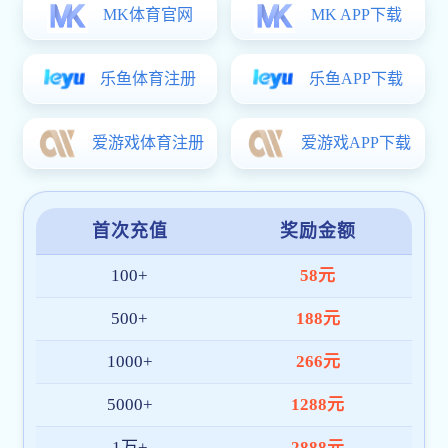
U20世界杯半决赛瓦伦西亚黑马
凌晨的拉普拉塔球场，灯光如昼，空气里弥漫着紧...
双红会利物浦曼联外脚背助攻终
在足球的浩瀚星河中，有一些对决注定超越比赛...