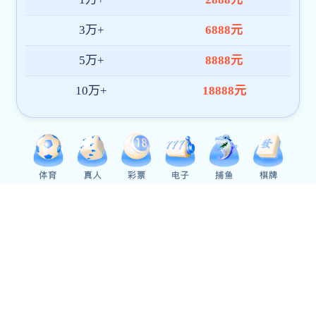
欧冠强强对话中的法兰克福禁区
在欧洲足球的璀璨星河中，欧冠联赛始终是检验...
塞内加尔客场硬刚澳大利亚张琳
在世界杯的赛场上，冷门与惊喜总是交替上演。...