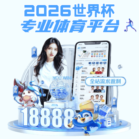
⚡ 九游(JIUYOU)体育登录-九游世界杯（中国）
体育焦点
服务状态心里没底？九游 性能监控开放看。
苏塔尔面对土耳其盯防任务是否
在当今足球战术的精密棋盘上，边后卫的角色早...