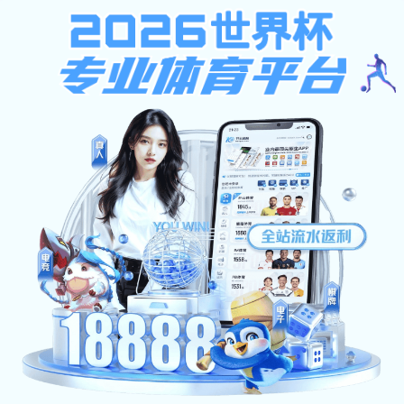
⚡ 九游(JIUYOU)体育登录-九游世界杯（中国）
澳大利亚队古德温对阵美国
大赛经验是否管用深度预测
2026-07-08 21:04
在世界杯的绿茵战场上，经验往往被视作无价之宝，
它如同一位沉默的导师，在关键时刻指引球员做出最
精准的判断。当澳大利亚队的老将古德温即将在赛场
上直面美国队的青春风暴时，一个耐人寻味的问题浮
出水面：他那丰富的“大赛经验”究竟能否成为刺穿对
手防线的利器，抑或只是风中残烛般的虚幻优势？让