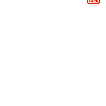
2026世界杯塞内加尔对伊拉克大小球思路
在世界杯的宏大叙事中，有些比赛注定不是为了讲
述英雄史诗，而是为了...
2026-07-12