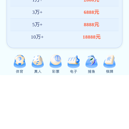
试图控制过多球权，反而可能拖慢球队的反击速度，
陷入美国队最擅长的肉搏战泥潭。
若论及数据与表现层面的量化分析，古德温的传球成
功率和关键传球数在过往几届大赛中均保持高位，这
表明他化经验为效率的能力依然在线。美国队的防守
阵型多采用4-3-3或4-2-3-1，其肋部空间的保护往往
依赖于后腰的横向移动速度。这正是经验丰富的球员
最容易找到的突破口。古德温若能在阵地战中主动回
撤至中场附近，与其队友形成横向的串联，再利用无
球跑动吸引两名防守球员后突然前插，这种基于对场
上空间深度理解的跑位，其威胁性远超单纯的个人能
力。他需要做的，是让“经验”的权重在比赛中逐渐从
“心理定式”转化为“战术变量”，成为一个灵活的支