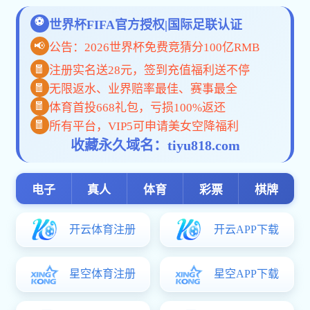
转化为板凳席上的奇兵，而瑞典队则以硬朗的防守和
纪律性著称。两者相遇，节奏的变化往往预示着进球
数的波动，这正是本文试图解构的核心命题。
荷兰队的首发阵容向来以华丽的中前场著称，但真正
让对手忌惮的，往往是他们在下半场发起的连续冲
击。替补深度是荷兰队近年来积累的宝贵财富，从德
佩身边的年轻边锋到中场串联的替补后腰，这些球员
不仅具备改变场上局势的基本能力，更能在短时间内
提升比赛节奏。当对手的防线逐渐因体能下降而出现
漏洞时，荷兰队的替补力量可以通过持续的奔跑和高
压逼抢，迫使对手犯错。这种节奏上的突变，往往能
催生进球数的上升。比如在欧洲杯预选赛中，荷兰队
多次依靠替补球员的快速插上和边路突击，在比赛末
段撕开对手的防线，从而让进球数从平缓的曲线上