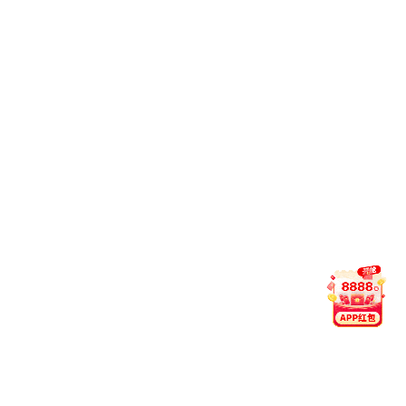
2026-07-12
2026世界杯塞内加尔对伊拉克大小球思路
在世界杯的宏大叙事中，有些比赛注定不是为了讲
述英雄史诗，而是为了...
2026-07-12