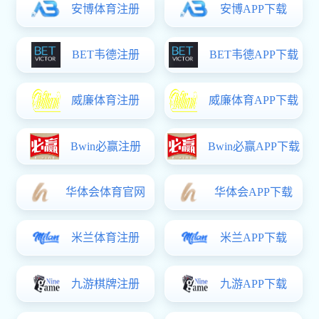
度回撤，协助边后卫限制对手第一脚传中的质量。
攻防的胜负手，往往在于细节的执行。对于伊斯梅拉
萨尔而言，如何破解伊拉克队的“传中绞杀”是其核心
课题。他不能仅仅满足于通过个人能力制造犯规或角
球，而是需要更聪明地利用场地宽度。当他持球时，
伊拉克队必然会采取双人甚至三人包夹，切断其内切
路线，逼迫他向外线移动。这时，是强行突破，还是
与插上的边后卫做二过一配合？选择将决定塞内加尔
进攻的流向。从战术层面看，萨尔若能利用其爆发力
先压住伊拉克的边后卫，逼迫对手阵型回收，便能有
效压缩对方起脚传中的空间与时间。一旦将伊拉克的
传中发起点推离危险区域，那些飞入禁区的球，威胁
便会显著下降。同时，他的回防到位率与协防意识，