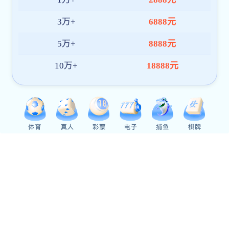
展望这场对决的走向，一个状态爆棚的伊斯梅拉萨
尔，完全有实力成为比赛的“X因素”。他有可能通过
一次闪电般的反击，直捣黄龙，一剑封喉，从而逼迫
伊拉克队放弃其固有的传中战术，转而投入更多兵力
回防。这样一来，塞内加尔后防线面临的高空压力将
大为缓解。反之，如果萨尔被伊拉克的防守体系牢牢
锁住，并在频繁的攻防转换中耗尽体能，无法给予对
手边路足够的压制，那么伊拉克的传中战术将如同水
银泻地般持续施压，塞内加尔的禁区将风声鹤唳。比
赛的平衡，往往就在萨尔每一次触球、每一次选择之
间倾斜。他不仅仅是一名边锋，更是决定球队战术成
败的战略支点。
这不仅仅是一场足球比赛，更是一次关于“执矛者”与