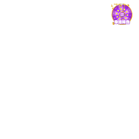
B费点球大战曼联悬念重启足总杯名帅斗
当布鲁诺·费尔南德斯站在点球点前，深吸一口气，
整个温布利球场仿佛...
2026-07-12
U20世界杯半决赛瓦伦西亚黑马球队绝杀
凌晨的拉普拉塔球场，灯光如昼，空气里弥漫着紧