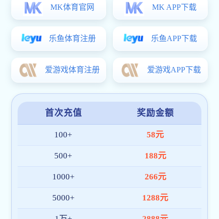
第十二人。现场的氛围达到了顶峰，每一个传球、每
一次抢断，都伴随着山呼海啸般的助威声。这种能量
在球场内外形成了共鸣，让比赛的观赏性进一步提
升。
当然，比赛的胜负虽重要，但这场对决中所展现的精
神价值更为深远。埃因霍温在先丢一球后的迅速调
整，以及费南多敢于在关键时刻承担责任的勇气，都
是足球运动最迷人的部分。球迷的沸腾，不仅仅是对
一次精彩传中的惊叹，更是对球队逆境中不放弃态度
的回馈。在世界杯的深厚底蕴下，这样的瞬间被定格
为经典，成为无数人津津乐道的话题。
回首整场比赛，埃因霍温的逆转之路其实早有伏笔。
球队在赛前的准备上，针对性研究了对手的防守漏