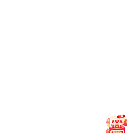
世界杯伊朗vs比利时点球手分析
当世界杯的战火在绿茵场上燃烧，每一次点球都像
是命运的骰子被高高...
2026-07-12