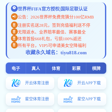
令人心潮澎湃的瞬间。
故事的开端并不如埃因霍温所愿。比赛伊始，对手便
凭借一次快速反击，率先打破僵局。丢球后的埃因霍
温并未慌乱，反而展现出一种沉稳的韧性。面对落后
局面，球队的中前场开始有序地组织起新一轮攻势，
试图在世界杯级别的对抗中扭转颓势。此时，视线不
得不聚焦于费南多，这位以精湛脚法著称的球员，正
默默酝酿着改变战局的关键动作。
费南多的灵光一现，发生在比赛的中段。当皮球从边
路传来，面对多人的包夹防守，他没有选择常规的传
中或内切，而是出人意料地使用外脚背完成了一记弧
线精准的传球。足球在空中划出一道美妙的轨迹，绕
过防守球员，精准地落到队友的脚下。这一脚传中，