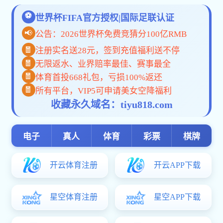
在欧冠舞台上书写属于自己的神奇篇章。
那场比赛的序幕并不算绚丽。勒沃库森面对强敌，开
局阶段略显保守，双方在中场展开激烈绞杀。上半场
进行到第35分钟时，场上出现了一个看似平常的反
击机会。勒沃库森后场断球，皮球迅速过渡到中场核
心脚下。就在对手防线压上、门将站位稍稍靠前的一
瞬间，一名勒沃库森球员在距离球门约45米处果断
起脚——皮球划出一道诡异的抛物线，越过对方门将
的头顶，精准坠入网窝。全场瞬间陷入寂静，随后爆
发出山呼海啸般的欢呼。这记半场吊射，如同一道闪
电劈开了沉闷的夜空，将勒沃库森的欧冠征程推向了
一个新的高度。
要理解这粒进球的伟大，我们必须先审视勒沃库森这