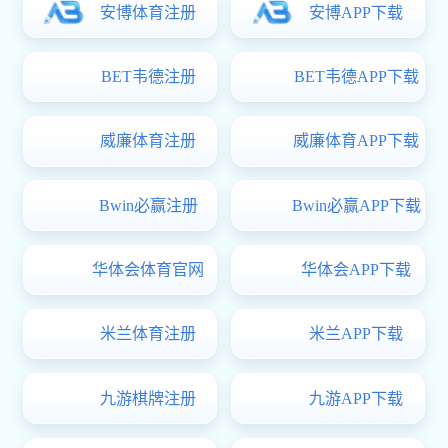
本协议构成您与本平台之间的完整协议。如有疑问，请联
系 legal@one-anbo.com。
同意协议
不同意
大字模式长辈可用
资金服务
数据安全 · 隐私
保护 · 九游
九游(JIUYOU)体育登录-九游世界杯（中国）
2020-04-06