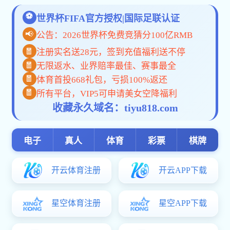
常，应立即通知本平台。
03. 服务内容与规范
本平台提供赛程查询、实时比分、数据统计、赛事资讯等
服务。本平台保留根据运营需要调整服务的权利。
04. 用户行为规范
您承诺在使用本平台时遵守中华人民共和国法律法规。不
得利用本平台传播恶意程序、进行网络攻击或发布违法信
息。
05. 知识产权声明
本平台享有软件著作权、商标权等知识产权。未经书面许
可，不得复制、传播、修改本平台软件。
06. 免责声明
本平台不对因不可抗力导致的服务中断承担责任。数据来
源于第三方，对数据的准确性不作绝对保证。
07. 服务变更与终止
本平台有权根据业务需要调整、暂停或终止部分服务。如
您违反本协议，本平台有权立即终止对您的服务。
08. 争议解决
本协议适用中华人民共和国法律。因本协议产生的争议，
协商不成的，提交本平台所在地人民法院诉讼解决。
09. 附则