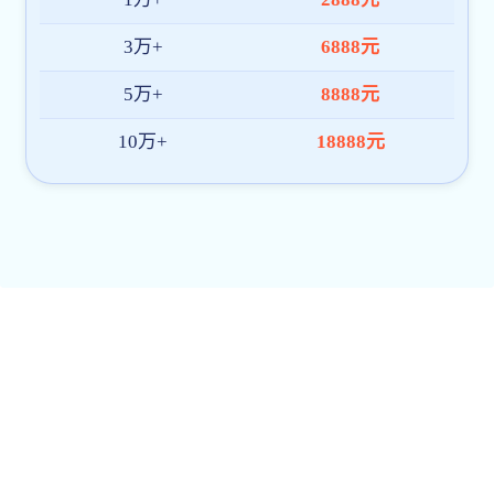
📊
隐私评估
单日/单月限额，预算
地铁电梯信号差，音频不
可控。
断流。
与 九游 百万用户在线互动，分享观点。
🔒
错过后悔系列
洞察面板多维数据
知识产权尊重
ISO 安全体系认证