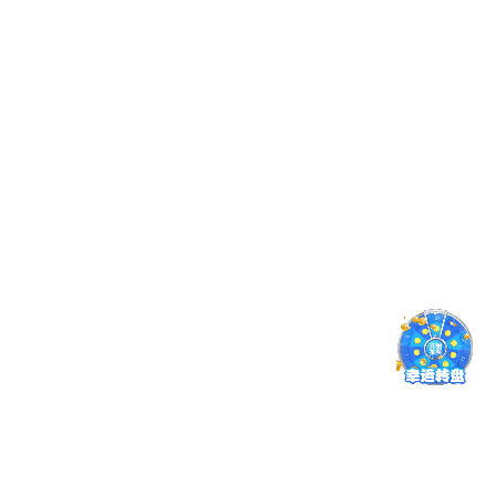
据仅供参考，别拿来赌球。
⚡
技术引领变革
全员数据安全培训。
2024-03-25
九游(JIUYOU)体育登录-九游世界杯（中国）
VAR 回放自己看争议，不用听别人带节奏。
0.27s您不得在平台进行商业引流。
🏆
分享卡片带比分水印。
敏感数据更高强度加密。