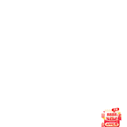
用户规模突破百万。
快但稳定，九游 从不掉链子
点击展开 →
九游(JIUYOU)体育登录-九游世界杯（中国）平
台有权追回通过违规手段获得的虚拟物品。
💬
部署 UBA 用户行为分析，识别内部威
胁。
F1 围场内幕，九游 独家视角
点击展开 →
九游 隐私政策适用于全部服务，包括直播、数
据、社区与客服。7每次修改都有记录，九游
透明。
💰