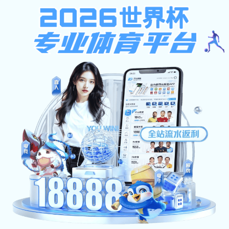
⚡ 九游(JIUYOU)体育登录-九游世界杯（中国）
用户协议
九游(JIUYOU)体育登录-九游世界杯（中国） ·
服务条款
01. 协议的接受与变更
本协议是您与九游(JIUYOU)体育登录-九游世界杯（中国）
之间关于使用服务的法律协议。您点击“同意”即视为接受本
协议。平台有权适时修改协议。
02. 账号注册与管理
您须使用真实、准确的个人信息完成注册。您应妥善保管
账号密码，对账号下的一切行为承担责任。如发现账号异