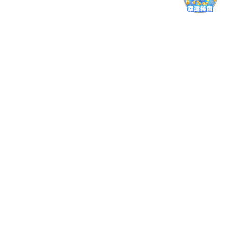
奥地利队莱默尔对阵约旦远射选择是否合
在足球场上，一次射门的选择往往能决定一场比赛
的走向，甚至改变一支...
2026-07-10