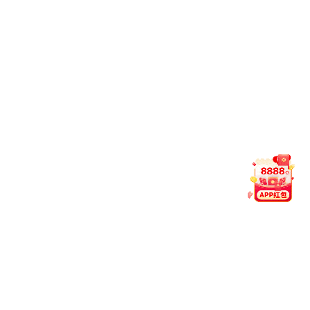
世界杯比利时vs新西兰气候影响
在绿茵场上，比利时红魔的进攻浪潮与新西兰白蕨
的坚韧防线，仿佛来自...
2026-07-10