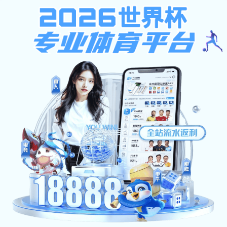
⚡ 九游(JIUYOU)体育登录-九游世界杯（中国）
弗拉霍维奇连场破门尤文逆
转拉齐奥宿命对决
2026-06-23 14:31
在意大利足球的历史长卷中，尤文图斯与拉齐奥的对
决从未缺少火药味与戏剧性。这不仅是积分榜上的较
量，更是两种足球哲学的碰撞。当斑马军团在主场迎
战蓝鹰，一场足以载入史册的逆转大戏在都灵安联球
场悄然上演。而这一切的中心，围绕着一位状态火热
的射手——弗拉霍维奇。他用连续的进球，不仅改写