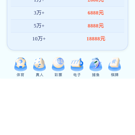
不依赖于某一明星球员的发挥，而是形成一个点球轮
换系统，即便替补席上的球员也经过了无数次模拟训
练。在小组赛出线权的争夺中，当英格兰队试图通过
数据分析锁定克罗地亚的门将弱点时，克罗地亚人却
用古老的“心理博弈”来回应：他们会故意改变助跑的
弧度与步频，让分析系统失效。这种古老与现代的对
撞，构成了两队点球对话中最扣人心弦的篇章。
纵观两队过往交锋历史，点球环节的胜负往往与战术
演练的深度紧密相关。英格兰队更倾向于在点球前进
行长期的数据模拟，他们会针对克罗地亚门将的历史
扑救分布图来指定射门角度；而克罗地亚队则更强调
罚球手在助跑过程中的临场反应，这种“反算法”模式
让他们在点球大战中时常成为大冷门的制造者。有趣
的是，在这场小组赛对决中，一个被反复提及的关键