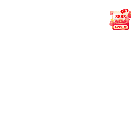
2026世界杯塞内加尔对伊拉克大小球思路
在世界杯的宏大叙事中，有些比赛注定不是为了讲
述英雄史诗，而是为了...
2026-07-12