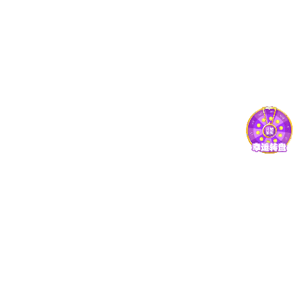
U20国足泪洒亚冠赛场，中韩对决引发全民
当终场哨声在阿联酋的夜空下响起，记分牌上刺眼
的数字宣告了中国U2...
2026-07-12
B费点球大战曼联悬念重启足总杯名帅斗