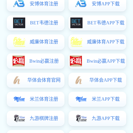
僵局。值得注意的是，在主罚点球时，现代英格兰队
越来越倾向于利用高速摄像机分析对手门将的习惯性
扑救动作，这种数据加持让每一次点球都像是经过精
密计算的手术刀。如果前几轮点球罚得顺风顺水，那
么第三个点球手的压力便会相对减轻，这时索斯盖特
通常会让身体对抗能力强的中场球员，如贝林厄姆，
利用爆杆式射门来锁定胜局，以避免被对手拖入加时
消耗战。这种循序渐进、由稳到狠的罚球排布，使得
英格兰队在一场小组赛的出线关键战中，往往能占据
心理上风，特别是在对手门将尚未完全适应点球节奏
的初期阶段。
反观克罗地亚队，他们的点球手文化则深深地烙印着
东欧足球的坚韧与老练。格子军团从来不缺乏大心