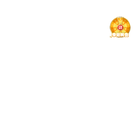
B费点球大战曼联悬念重启足总杯名帅斗
当布鲁诺·费尔南德斯站在点球点前，深吸一口气，
整个温布利球场仿佛...
2026-07-12