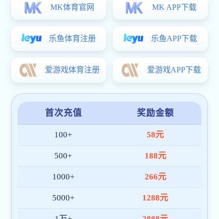
态，他们的连胜势头将不可阻挡。反之，若阿尔及利
亚通过成功的防守取得心理优势，那么阿根廷的急躁
情绪可能成为隐患。阿根廷与阿尔及利亚的首轮走
势，实际上是一场心理与体能的双重博弈。
在世界杯的体育竞技领域，首轮比赛往往被视为试探
性交锋。对于阿根廷来说，首轮获胜不仅是为了三
分，更是为了建立整届赛事的信心。而对于阿尔及利
亚，任何一分都可能成为小组出线的关键。因此，阿
根廷可能会在比赛初期采取高压策略，试图利用个人
能力打破僵局。阿尔及利亚则需要保持高度纪律性，
避免过早失球。控球率与射门转化的效率，将直接反
映首轮走势的优劣。一旦阿根廷的进攻陷入无效控
球，阿尔及利亚的反击就会如潮水般涌来。