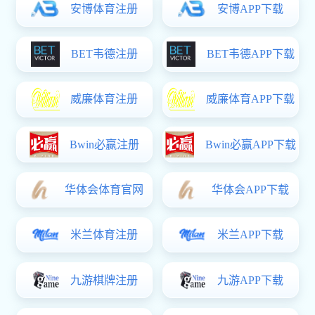
阿尔及利亚足球的崛起并非偶然，他们近年来在大赛
中屡有亮眼表现。面对阿根廷，阿尔及利亚的策略很
可能侧重于防守反击，利用边路速度与身体对抗来制
造威胁。首轮比赛中，阿尔及利亚的中场拦截能力将
是关键。如果他们能切断阿根廷的传球线路，并迫使
对方陷入单打独斗，那么比赛的平衡就可能被打破。
特别是定位球战术，阿尔及利亚往往能借此创造惊
喜。阿根廷必须警惕这种突如其来的打击，否则首轮
走势可能偏离他们的预期。
从历史交锋数据来看，阿根廷与阿尔及利亚的直接对
话并不多，但这反而增添了首轮走势的不可预测性。
阿根廷的技术流打法在理论上占据优势，但阿尔及利
亚的硬朗风格往往能给技术型球队制造麻烦。首轮比
赛的开局阶段至关重要，如果阿根廷能迅速进入状