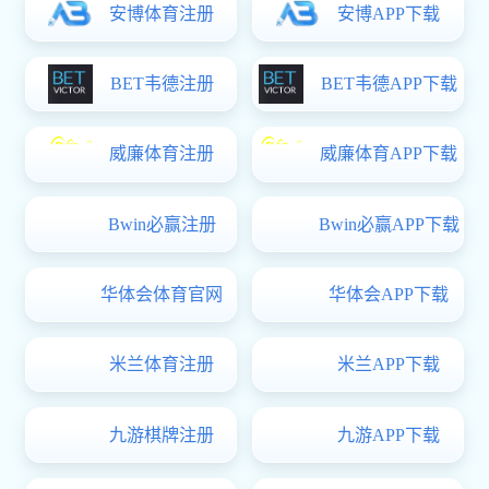
匆忙起脚，可惜太过追求角度，皮球滑门而出。这个
惊魂时刻仿佛为整场比赛定下了基调：防线梦游，各
自为战。随后的比赛中，类似场景屡见不鲜。意大利
的防线同样没有好到哪去，丹麦利用速度屡次冲击蓝
衣军团的肋部空当。第32分钟，丹麦边锋带球内
切，面对两米内没有防守队员的绝佳机会，竟一脚将
球踢向看台，错失了打破僵局的良机。
时间一分一秒过去，0比0的比分让场边的主教练开
始坐立不安。曼奇尼果断变阵，加强了前场逼抢，这
一调整在比赛下半场终于收获了回报。然而，进球的
方式却让人哭笑不得。第72分钟，意大利获得角球
机会，丹麦禁区内的防守再次暴露了防线的混乱。球
开出后，丹麦后卫在争顶时竟然自己脚下拌蒜倒地，
皮球砸在他的后背上弹向点球点附近。意大利中场球