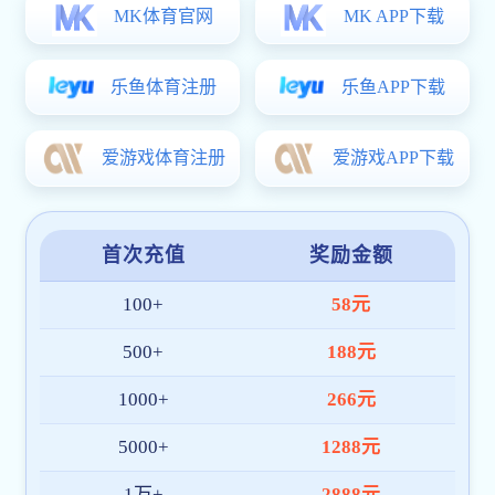
罗的灵动跑位不同，小图拉姆更倾向于扮演进攻的
“桥头堡”，利用身体的绝对优势在中路打开局面。他
不仅能拉边扯开空间，更重要的是能够顶在最前线，
面对对方多人包夹时依然能完成高质量的射门动作。
这种特质，在这场被誉为“天王山战役”的对攻中起到
了决定性的作用。拉齐奥在丢球后大举压上，试图扳
平比分，但国米坚固的防线并未给对手过多机会。相
反，小图拉姆那次精彩的中路突袭，始终像一把悬在
客队头顶的达摩克利斯之剑，震慑着其上抢的防线。
回顾整场比赛，国米虽然在场面上并未完全占据压倒
性优势，但在关键球的处理上展现出了冠军级别的效
率。小图拉姆的这记“中路爆破”，不仅仅是一次个人
英雄主义的表演，更是国米战术体系的完美体现。当