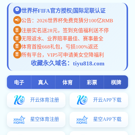
位蓝黑军团的锋线利刃，用一次教科书般的中路爆
破，为这场对攻盛宴写下了最震撼的注脚。
从比赛的第一分钟起，双方就没有任何试探的意图。
拉齐奥的快速推进与国米的中场绞杀形成了鲜明的对
比，球权转换之快令人目不暇接。然而，在这片高速
运转的绿茵棋盘上，最危险的武器往往来自最直接的
冲击。国米主帅显然深谙此道，他赋予了小图拉姆极
高的战术自由度，这位法国前锋不再局限于边路的游
弋，而是频繁向拉齐奥的禁区腹地——也就是防守最
为密集的中路区域，发起冲击。这并非盲目的蛮干，
而是基于对对手防守软肋的精准判断。拉齐奥的中后
卫组合虽然经验丰富，但在面对小图拉姆那种兼具爆
发力与细腻技术的带球突进时，显得步履蹒跚。