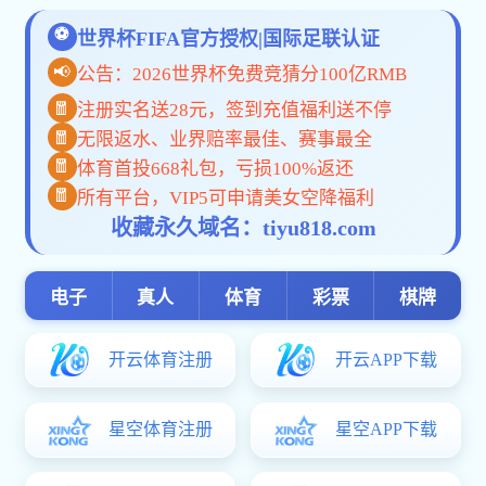
这位乌兹别克斯坦的锋线尖刀，即将迎来职业生涯中
最具挑战性的任务。他能否成为改写中亚足球历史的
那个关键变量？让我们深入剖析朱拉库齐耶夫在
2026世界杯小组赛中的战术定位与攻坚使命。
从战术体系来看，朱拉库齐耶夫的角色绝非传统意义
上的“站桩中锋”或“纯终结者”。在乌兹别克斯坦国家
队日益欧化的进攻体系中，他更像是一名游弋于越位
线边缘的“狡狐”。进入2026世界杯小组赛阶段，面对
实力普遍高于预选赛的对手，朱拉库齐耶夫的任务列
表必须调整优先级。第一要务是在极高的身体对抗强
度下保持背身拿球能力，这不仅是为了自己得分，更
是为了给后排插上的中场球员创造向前的纵深空间。
当他陷入对方双中卫的包夹时，能否利用爆发力完成
转身突破，将直接决定球队在小组赛中阵地战的成功