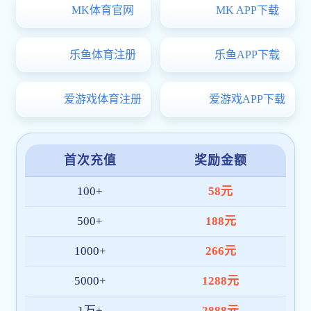
心理层面的适应同样不容小觑。对于许多中亚球员而
言，世界杯的舞台不仅仅关乎技战术，更是一场巨大
的心理博弈。2026世界杯小组赛的开幕式与聚光灯
压力，极易让初登大赛的球员动作变形。朱拉库齐耶
夫必须展现出超乎年龄的沉稳，尤其是在罚球弧顶区
域的得分机会把握上。从他近期的比赛镜头来看，他
在禁区两侧肋部的兜射和低平球推射已经有了一定的
准度，但在高强度逼抢下的第一脚触球稳定性，依然
是他分组对抗中的核心课题。真正的王牌射手，往往
在世界杯上只需要一秒钟的冷静，就能决定一场比赛
的走向。
不可否认，乌兹别克斯坦在小组赛中极大概率会面对
一支夺冠热门球队。这种强弱分明的对话中，朱拉库