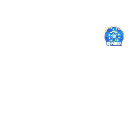
B费点球大战曼联悬念重启足总杯名帅斗
当布鲁诺·费尔南德斯站在点球点前，深吸一口气，
整个温布利球场仿佛...
2026-07-12